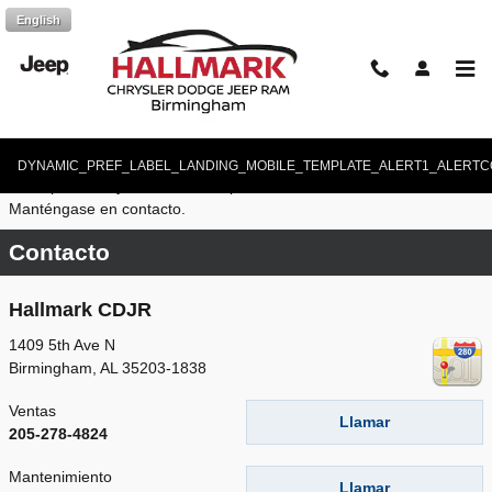
Saltar al contenido principal
English
Noticias
DYNAMIC_PREF_LABEL_LANDING_MOBILE_TEMPLATE_ALERT1_ALERTC
Disculpe, no hay novedades disponibles en este momento.
Manténgase en contacto.
Contacto
Hallmark CDJR
1409 5th Ave N
Birmingham
,
AL
35203-1838
Ventas
Llamar
205-278-4824
Mantenimiento
Llamar